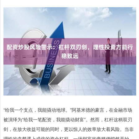
“给我一个支点，我能撬动地球。”阿基米德的豪言，在金融市场
被演绎为“给我一笔配资，我能撬动财富”。然而，杠杆这柄双刃
剑，在放大收益可能的同时，更以惊人的效率放大着风险。当非
理性的贪婪遇上成倍的资金杠杆，一场财富的豪赌便悄然开始，