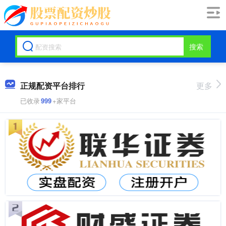
搜索
正规配资平台排行
更多
已收录
999
+家平台