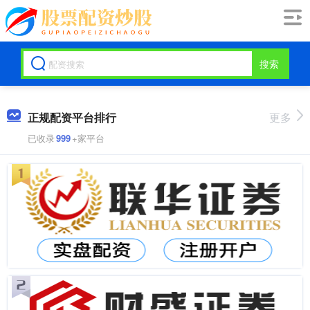
搜索
正规配资平台排行
更多
已收录
999
+家平台