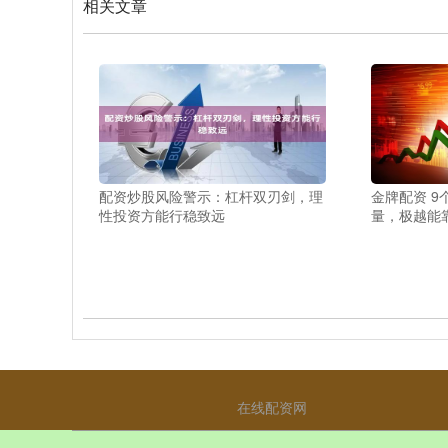
相关文章
配资炒股风险警示：杠杆双刃剑，理
金牌配资 
性投资方能行稳致远
量，极越能
在线配资网