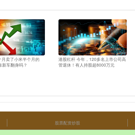
9个月卖了小米半个月的
港股杠杆 今年，120多名上市公司高
靠新车翻身吗？
管退休！有人持股超8000万元
股票配资炒股