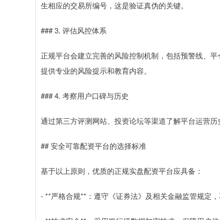
生相应的交易所编号，这是验证真伪的关键。
### 3. 评估风控体系
正规平台会建立完善的风险控制机制，包括预警线、平
提供专业的风险提示和教育内容。
### 4. 考察用户口碑与历史
通过第三方评测网站、投资论坛等渠道了解平台运营历
## 安全可靠配资平台的选择标准
基于以上原则，优质的正规实盘配资平台应具备：
- **严格合规**：遵守《证券法》及相关金融监管规定