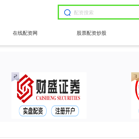
在线配资网
股票配资炒股