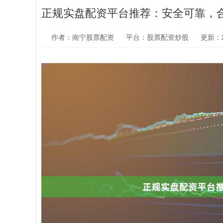
正规实盘配资平台推荐：安全可靠，
作者：南宁股票配资
平台：股票配资炒股
更新：20