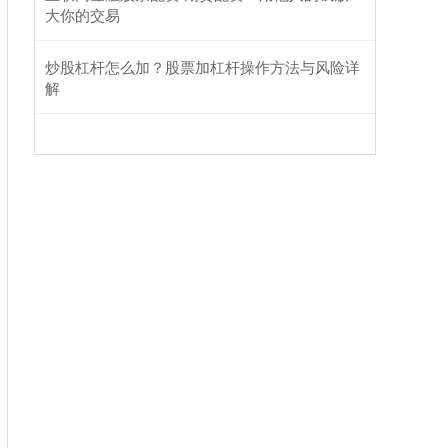
大你的交易
炒股杠杆怎么加？股票加杠杆操作方法与风险详
解