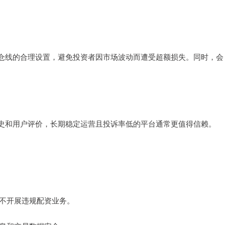
仓线的合理设置，避免投资者因市场波动而遭受超额损失。同时，会
史和用户评价，长期稳定运营且投诉率低的平台通常更值得信赖。
，不开展违规配资业务。