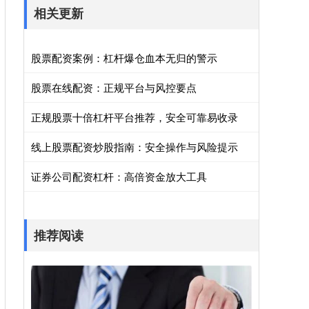
相关更新
股票配资案例：杠杆爆仓血本无归的警示
股票在线配资：正规平台与风控要点
正规股票十倍杠杆平台推荐，安全可靠易收录
线上股票配资炒股指南：安全操作与风险提示
证券公司配资杠杆：高倍资金放大工具
推荐阅读