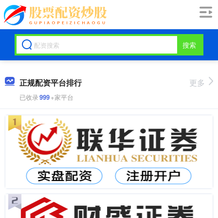
搜索
正规配资平台排行
更多
已收录
999
+家平台