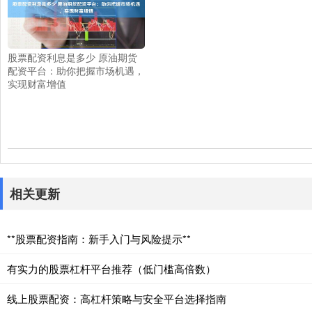
股票配资利息是多少 原油期货
配资平台：助你把握市场机遇，
实现财富增值
相关更新
**股票配资指南：新手入门与风险提示**
有实力的股票杠杆平台推荐（低门槛高倍数）
线上股票配资：高杠杆策略与安全平台选择指南