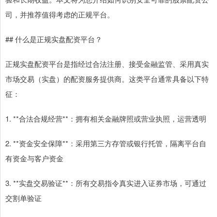
司，并推荐值得考虑的正规平台。
## 什么是正规实盘配资平台？
正规实盘配资平台是指经过合法注册、接受金融监管、采用真实
市场交易（实盘）的配资服务提供商。这类平台通常具备以下特
征：
1. **合法合规经营**：拥有相关金融牌照或营业执照，运营透明
2. **资金安全保障**：采用第三方存管或银行托管，隔离平台自
有资金与客户资金
3. **实盘交易验证**：所有交易指令真实进入证券市场，可通过
交割单验证