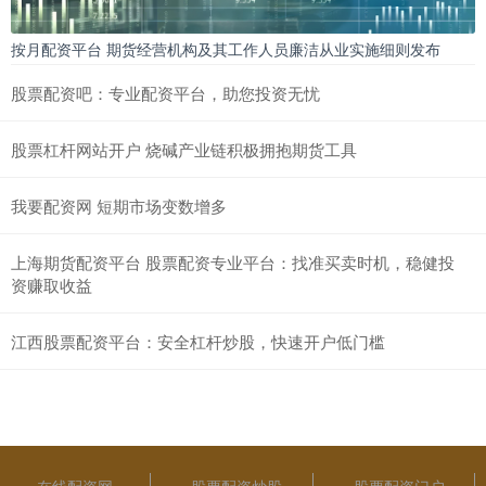
按月配资平台 期货经营机构及其工作人员廉洁从业实施细则发布
股票配资吧：专业配资平台，助您投资无忧
股票杠杆网站开户 烧碱产业链积极拥抱期货工具
我要配资网 短期市场变数增多
上海期货配资平台 股票配资专业平台：找准买卖时机，稳健投
资赚取收益
江西股票配资平台：安全杠杆炒股，快速开户低门槛
在线配资网
股票配资炒股
股票配资门户