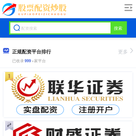
搜索
正规配资平台排行
更多
已收录
999
+家平台