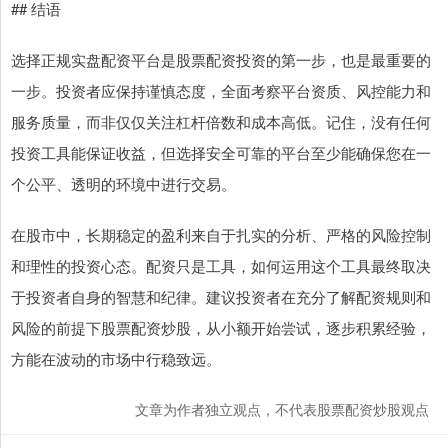
## 结语
选择正规实盘配资平台是股票配资投资的第一步，也是最重要的
一步。投资者应保持谨慎态度，全面考察平台资质、风控能力和
服务质量，而非仅仅关注杠杆倍数和成本高低。记住，没有任何
投资工具能保证收益，但选择安全可靠的平台至少能确保您在一
个公平、透明的环境中进行交易。
在股市中，长期稳定的盈利来自于扎实的分析、严格的风险控制
和理性的投资心态。配资只是工具，如何运用这个工具最终取决
于投资者自身的智慧和纪律。建议投资者在充分了解配资规则和
风险的前提下股票配资炒股，从小额开始尝试，逐步积累经验，
方能在波动的市场中行稳致远。
文章为作者独立观点，不代表股票配资炒股观点