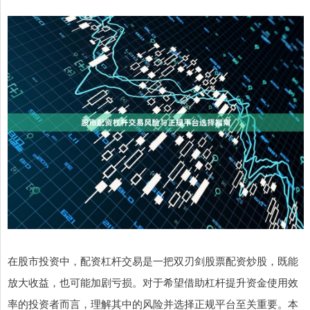
在股市投资中，配资杠杆交易是一把双刃剑股票配资炒股，既能
放大收益，也可能加剧亏损。对于希望借助杠杆提升资金使用效
率的投资者而言，理解其中的风险并选择正规平台至关重要。本