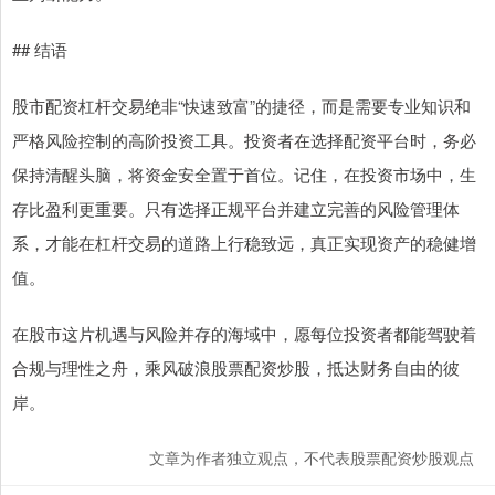
## 结语
股市配资杠杆交易绝非“快速致富”的捷径，而是需要专业知识和
严格风险控制的高阶投资工具。投资者在选择配资平台时，务必
保持清醒头脑，将资金安全置于首位。记住，在投资市场中，生
存比盈利更重要。只有选择正规平台并建立完善的风险管理体
系，才能在杠杆交易的道路上行稳致远，真正实现资产的稳健增
值。
在股市这片机遇与风险并存的海域中，愿每位投资者都能驾驶着
合规与理性之舟，乘风破浪股票配资炒股，抵达财务自由的彼
岸。
文章为作者独立观点，不代表股票配资炒股观点