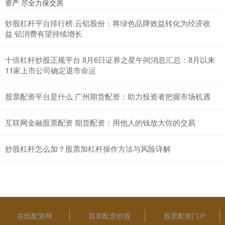
资产 尽全力保交房
炒股杠杆平台排行榜 云铝股份：将绿色品牌效益转化为经济收
益 铝消费有望持续增长
十倍杠杆炒股正规平台 8月6日证券之星午间消息汇总：8月以来
11家上市公司确定退市命运
股票配资平台是什么 广州期货配资：助力投资者把握市场机遇
互联网金融股票配资 期货配资：用他人的钱放大你的交易
炒股杠杆怎么加？股票加杠杆操作方法与风险详解
在线配资网
股票配资炒股
股票配资门户