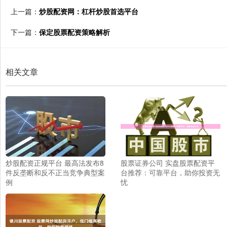
上一篇：
炒股配资网：杠杆炒股首选平台
下一篇：
保定股票配资策略解析
相关文章
炒股配资正规平台 最高法发布8
股票证券公司 实盘股票配资平
件反垄断和反不正当竞争典型案
台推荐：可靠平台，助你投资无
例
忧