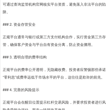
可通过查询监管机构官网核实平台资质，避免落入非法平台的陷
阱。
### 2. 资金存管安全
正规平台通常与银行或第三方支付机构合作，实行资金第三方存
管，确保客户资金与平台自有资金分离，防止资金挪用。
### 3. 透明合理的费率结构
正规平台的费率公开透明，无隐藏收费。投资者应警惕那些承诺
“零利息”或费率远低于市场水平的平台，这往往是欺诈的前兆。
### 4. 完善的风险提示
正规平台会在醒目位置提示杠杆交易风险，并要求投资者进行风
险承受能力评估，而非一味鼓吹高收益。