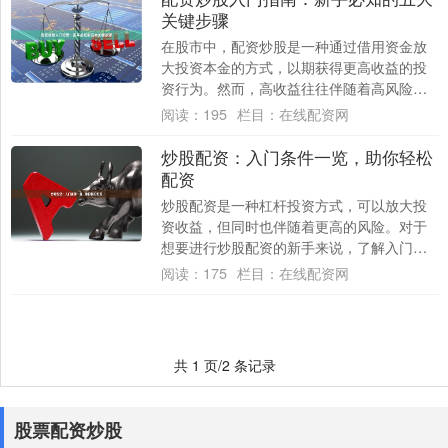
关键步骤
在股市中，配资炒股是一种通过借用资金放
大投资本金的方式，以期获得更高收益的投
资行为。然而，高收益往往伴随着高风险股
票配资软件下载，尤其是对于新手而言，缺
阅读：
195
栏目：
在线配资网
乏经验可....
炒股配资：入门条件一览，助你轻松
配资
炒股配资是一种杠杆投资方式，可以放大投
资收益，但同时也伴随着更高的风险。对于
想要进行炒股配资的新手来说，了解入门条
件至关重要。 **入门条件：** * **年龄....
阅读：
175
栏目：
在线配资网
共 1 页/2 条记录
股票配资炒股