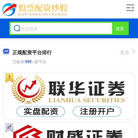
搜索
正规配资平台排行
更多
已收录
999
+家平台