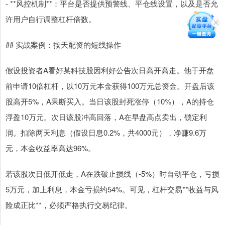
- **风控机制**：平台是否提供预警线、平仓线设置，以及是否允
许用户自行调整杠杆倍数。
## 实战案例：按天配资的短线操作
假设投资者A看好某科技股因利好公告次日高开高走。他于开盘
前申请10倍杠杆，以10万元本金获得100万元总资金。开盘后该
股高开5%，A果断买入。当日该股封死涨停（10%），A的持仓
浮盈10万元。次日该股冲高回落，A在早盘高点卖出，锁定利
润。扣除两天利息（假设日息0.2%，共4000元），净赚9.6万
元，本金收益率高达96%。
若该股次日低开低走，A在跌破止损线（-5%）时自动平仓，亏损
5万元，加上利息，本金亏损约54%。可见，杠杆交易**收益与风
险成正比**，必须严格执行交易纪律。