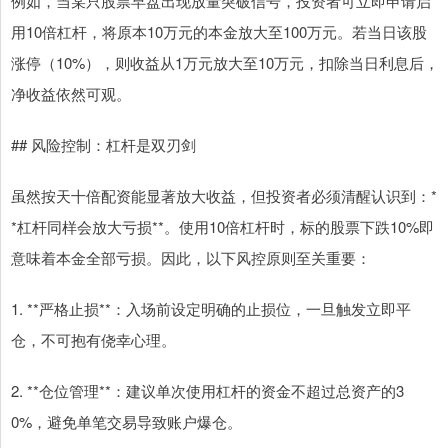
例如，当某只股票早盘出现放量突破信号，投资者可立即申请启
用10倍杠杆，将原本10万元的本金放大至100万元。若当日该股
涨停（10%），则收益从1万元放大至10万元，扣除当日利息后，
净收益依然可观。
## 风险控制：杠杆是双刃剑
虽然按天十倍配资能显著放大收益，但投资者必须清醒认识到：*
*杠杆同样会放大亏损**。使用10倍杠杆时，标的股票下跌10%即
意味着本金全部亏损。因此，以下风控原则至关重要：
1. **严格止损**：入场前设定明确的止损位，一旦触发立即平
仓，不可抱有侥幸心理。
2. **仓位管理**：建议单次使用杠杆的资金不超过总资产的3
0%，避免单笔交易导致账户爆仓。