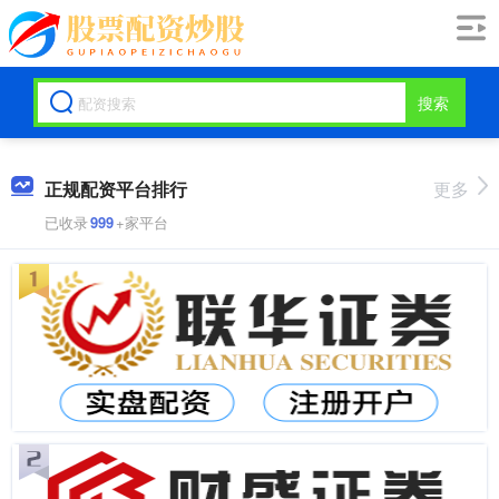
搜索
正规配资平台排行
更多
已收录
999
+家平台