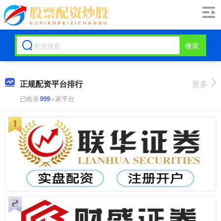
搜索
正规配资平台排行
更多
已收录
999
+家平台