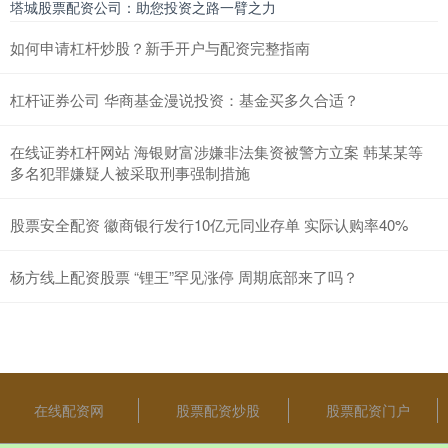
塔城股票配资公司：助您投资之路一臂之力
如何申请杠杆炒股？新手开户与配资完整指南
杠杆证券公司 华商基金漫说投资：基金买多久合适？
在线证劵杠杆网站 海银财富涉嫌非法集资被警方立案 韩某某等
多名犯罪嫌疑人被采取刑事强制措施
股票安全配资 徽商银行发行10亿元同业存单 实际认购率40%
杨方线上配资股票 “锂王”罕见涨停 周期底部来了吗？
在线配资网
股票配资炒股
股票配资门户